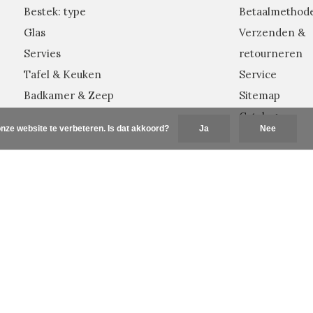
Bestek: type
Betaalmethod
Glas
Verzenden &
Servies
retourneren
Tafel & Keuken
Service
Badkamer & Zeep
Sitemap
Catalogus
nze website te verbeteren. Is dat akkoord?
Ja
Nee
Plus+