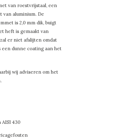
et van roestvrijstaal, een
t van aluminium. De
emmet is 2,0 mm dik, buigt
Het heft is gemaakt van
zal er niet afslijten omdat
ls een dunne coating aan het
arbij wij adviseren om het
.
n AISI 430
bricagefouten