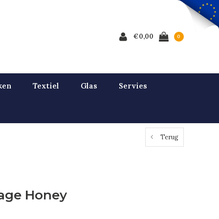
€0,00
0
ken
Textiel
Glas
Servies
Terug
tage Honey