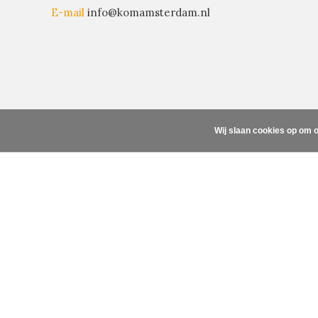
E-mail
info@komamsterdam.nl
Wij slaan cookies op om o
Inschrijven nieuwsbrief
© Copyright 2026 - Powered by
Lightspeed
- Theme By
DMWS
x