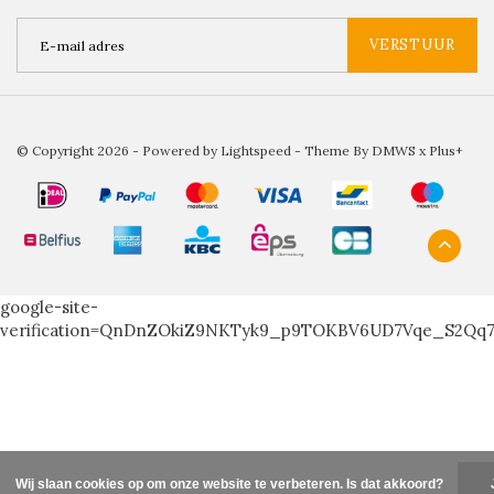
VERSTUUR
© Copyright 2026 - Powered by
Lightspeed
- Theme By
DMWS
x
Plus+
google-site-
verification=QnDnZOkiZ9NKTyk9_p9TOKBV6UD7Vqe_S2Qq
Wij slaan cookies op om onze website te verbeteren. Is dat akkoord?