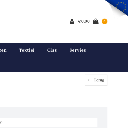
€0,00
0
ken
Textiel
Glas
Servies
Terug