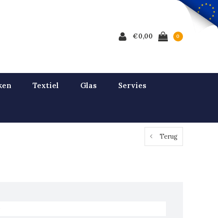
€0,00
0
ken
Textiel
Glas
Servies
Terug