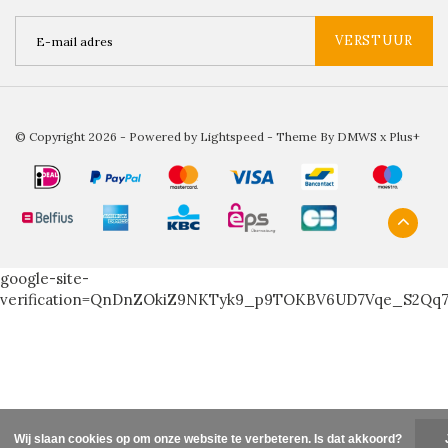
VERSTUUR
© Copyright 2026 - Powered by
Lightspeed
- Theme By
DMWS
x
Plus+
google-site-
verification=QnDnZOkiZ9NKTyk9_p9TOKBV6UD7Vqe_S2Qq
Wij slaan cookies op om onze website te verbeteren. Is dat akkoord?