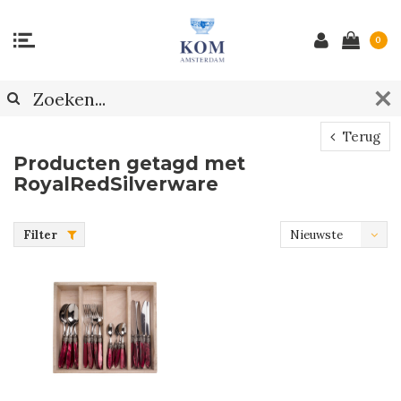
0
Terug
Producten getagd met
RoyalRedSilverware
Filter
Nieuwste
producten