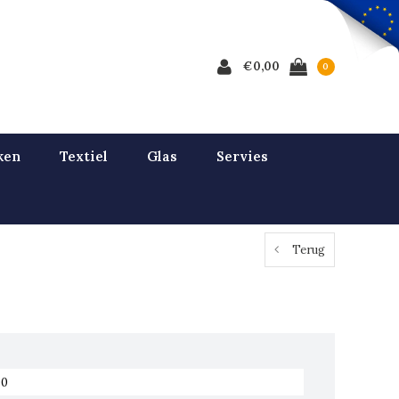
€0,00
0
ken
Textiel
Glas
Servies
Terug