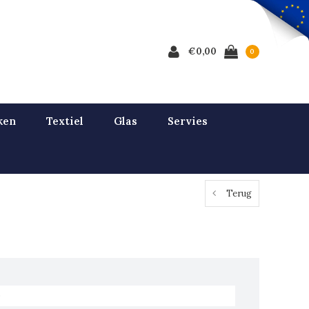
€0,00
0
ken
Textiel
Glas
Servies
Terug