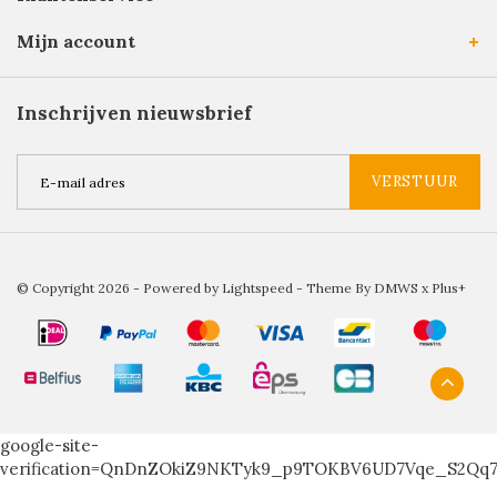
Mijn account
Inschrijven nieuwsbrief
VERSTUUR
© Copyright 2026 - Powered by
Lightspeed
- Theme By
DMWS
x
Plus+
google-site-
verification=QnDnZOkiZ9NKTyk9_p9TOKBV6UD7Vqe_S2Qq