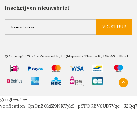
Inschrijven nieuwsbrief
VERSTUUR
© Copyright 2026 - Powered by
Lightspeed
- Theme By
DMWS
x
Plus+
google-site-
verification=QnDnZOkiZ9NKTyk9_p9TOKBV6UD7Vqe_S2Qq