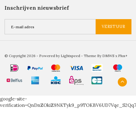
Inschrijven nieuwsbrief
VERSTUUR
© Copyright 2026 - Powered by
Lightspeed
- Theme By
DMWS
x
Plus+
google-site-
verification=QnDnZOkiZ9NKTyk9_p9TOKBV6UD7Vqe_S2Qq