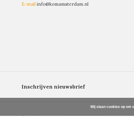
E-mail
info@komamsterdam.nl
Inschrijven nieuwsbrief
Wij slaan cookies op om o
© Copyright 2026 - Powered by
Lightspeed
- Theme By
DMWS
x