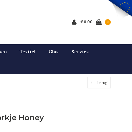
€0,00
0
ken
Textiel
Glas
Servies
Terug
orkje Honey