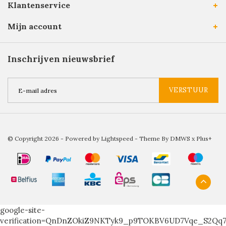
Klantenservice
Mijn account
Inschrijven nieuwsbrief
VERSTUUR
© Copyright 2026 - Powered by
Lightspeed
- Theme By
DMWS
x
Plus+
google-site-
verification=QnDnZOkiZ9NKTyk9_p9TOKBV6UD7Vqe_S2Qq