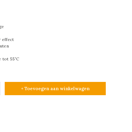
ge
 effect
outen
 tot 55˚C
+ Toevoegen aan winkelwagen