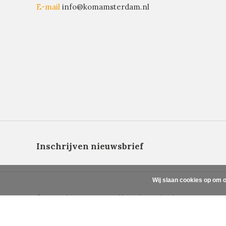
E-mail
info@komamsterdam.nl
Inschrijven nieuwsbrief
Wij slaan cookies op om o
© Copyright 2026 - Powered by
Lightspeed
- Theme By
DMWS
x