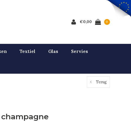
€0,00
0
ken
Textiel
Glas
Servies
Terug
o champagne