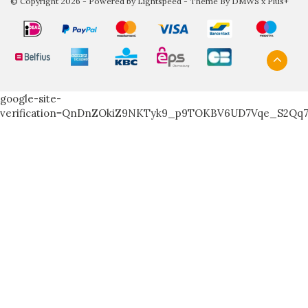
© Copyright 2026 - Powered by
Lightspeed
- Theme By
DMWS
x
Plus+
google-site-
verification=QnDnZOkiZ9NKTyk9_p9TOKBV6UD7Vqe_S2Qq