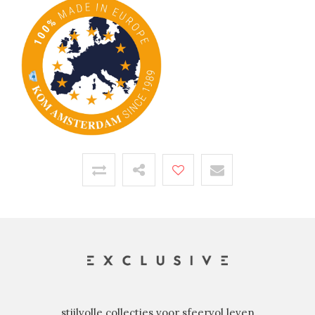
stijlvolle collecties voor sfeervol leven