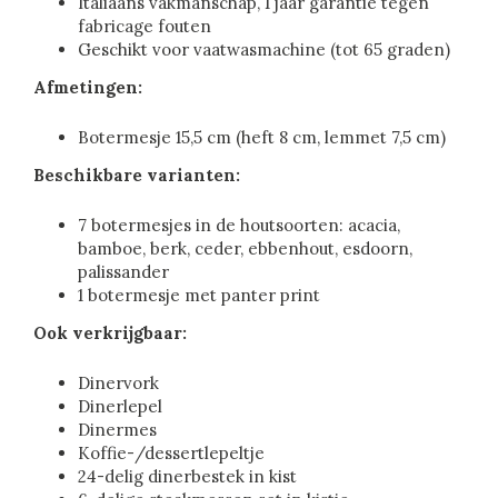
Italiaans vakmanschap, 1 jaar garantie tegen
fabricage fouten
Geschikt voor vaatwasmachine (tot 65 graden)
Afmetingen:
Botermesje 15,5 cm (heft 8 cm, lemmet 7,5 cm)
Beschikbare varianten:
7 botermesjes in de houtsoorten: acacia,
bamboe, berk, ceder, ebbenhout, esdoorn,
palissander
1 botermesje met panter print
Ook verkrijgbaar:
Dinervork
Dinerlepel
Dinermes
Koffie-/dessertlepeltje
24-delig dinerbestek in kist