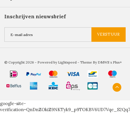
Inschrijven nieuwsbrief
VERSTUUR
© Copyright 2026 - Powered by
Lightspeed
- Theme By
DMWS
x
Plus+
google-site-
verification=QnDnZOkiZ9NKTyk9_p9TOKBV6UD7Vqe_S2Qq