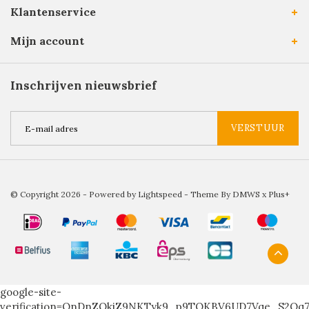
Klantenservice
Mijn account
Inschrijven nieuwsbrief
VERSTUUR
© Copyright 2026 - Powered by
Lightspeed
- Theme By
DMWS
x
Plus+
google-site-
verification=QnDnZOkiZ9NKTyk9_p9TOKBV6UD7Vqe_S2Qq