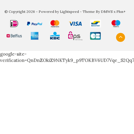
© Copyright 2026 - Powered by
Lightspeed
- Theme By
DMWS
x
Plus+
google-site-
verification=QnDnZOkiZ9NKTyk9_p9TOKBV6UD7Vqe_S2Qq