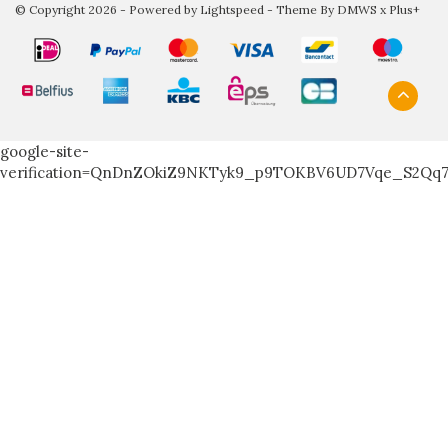
© Copyright 2026 - Powered by
Lightspeed
- Theme By
DMWS
x
Plus+
google-site-
verification=QnDnZOkiZ9NKTyk9_p9TOKBV6UD7Vqe_S2Qq