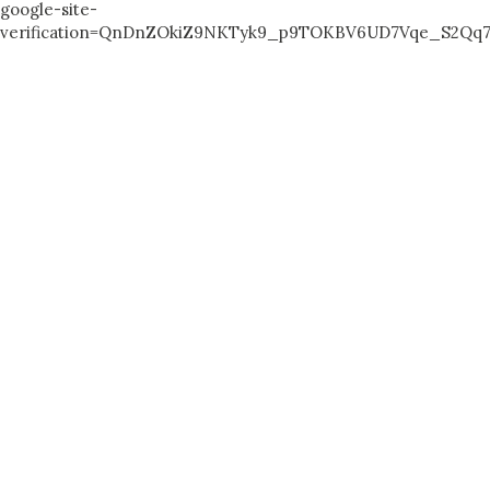
google-site-
verification=QnDnZOkiZ9NKTyk9_p9TOKBV6UD7Vqe_S2Qq