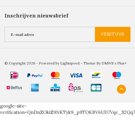
Inschrijven nieuwsbrief
VERSTUUR
© Copyright 2026 - Powered by
Lightspeed
- Theme By
DMWS
x
Plus+
google-site-
verification=QnDnZOkiZ9NKTyk9_p9TOKBV6UD7Vqe_S2Qq