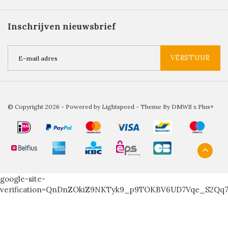
Inschrijven nieuwsbrief
VERSTUUR
© Copyright 2026 - Powered by
Lightspeed
- Theme By
DMWS
x
Plus+
google-site-
verification=QnDnZOkiZ9NKTyk9_p9TOKBV6UD7Vqe_S2Qq