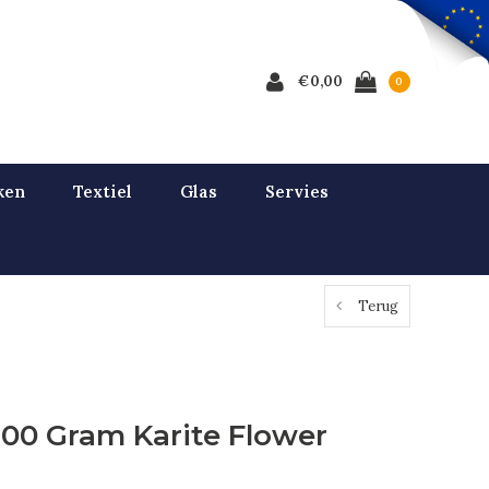
€0,00
0
ken
Textiel
Glas
Servies
Terug
100 Gram Karite Flower