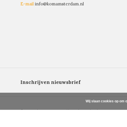
E-mail
info@komamsterdam.nl
Inschrijven nieuwsbrief
Wij slaan cookies op om o
© Copyright 2026 - Powered by
Lightspeed
- Theme By
DMWS
x