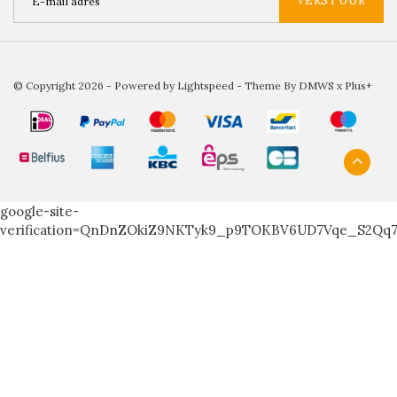
VERSTUUR
© Copyright 2026 - Powered by
Lightspeed
- Theme By
DMWS
x
Plus+
google-site-
verification=QnDnZOkiZ9NKTyk9_p9TOKBV6UD7Vqe_S2Qq