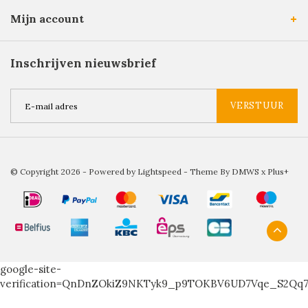
Mijn account
Inschrijven nieuwsbrief
VERSTUUR
© Copyright 2026 - Powered by
Lightspeed
- Theme By
DMWS
x
Plus+
google-site-
verification=QnDnZOkiZ9NKTyk9_p9TOKBV6UD7Vqe_S2Qq