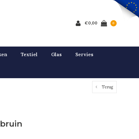
€0,00
0
ken
Textiel
Glas
Servies
Terug
 bruin