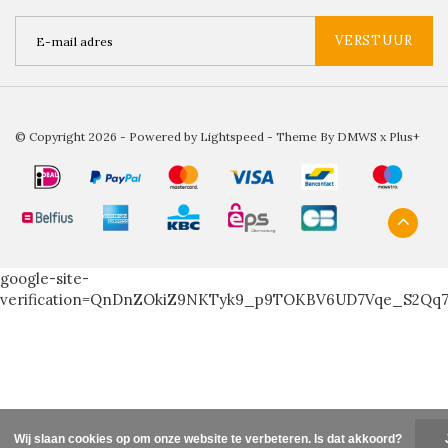
VERSTUUR
© Copyright 2026 - Powered by
Lightspeed
- Theme By
DMWS
x
Plus+
google-site-
verification=QnDnZOkiZ9NKTyk9_p9TOKBV6UD7Vqe_S2Qq
Wij slaan cookies op om onze website te verbeteren. Is dat akkoord?