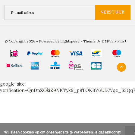
VERSTUUR
© Copyright 2026 - Powered by
Lightspeed
- Theme By
DMWS
x
Plus+
google-site-
verification=QnDnZOkiZ9NKTyk9_p9TOKBV6UD7Vqe_S2Qq
Wij slaan cookies op om onze website te verbeteren. Is dat akkoord?