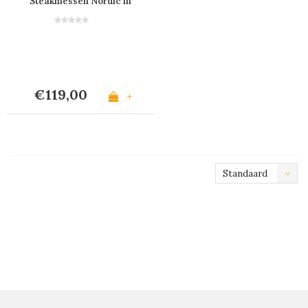
Steakmessen Nordic in
Kistje
€119,00
+
Standaard