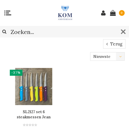
0
Terug
Nieuwste
producten
-37%
SL2127 set 6
steakmessen Jean
Dubost