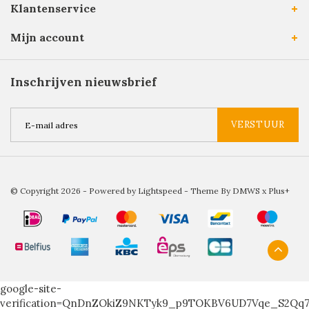
Klantenservice
Mijn account
Inschrijven nieuwsbrief
VERSTUUR
© Copyright 2026 - Powered by
Lightspeed
- Theme By
DMWS
x
Plus+
google-site-
verification=QnDnZOkiZ9NKTyk9_p9TOKBV6UD7Vqe_S2Qq