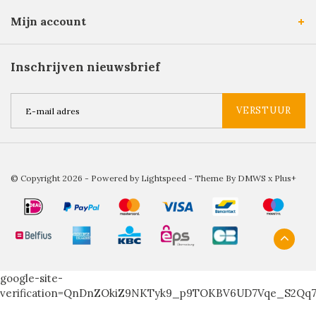
Mijn account
Inschrijven nieuwsbrief
VERSTUUR
© Copyright 2026 - Powered by
Lightspeed
- Theme By
DMWS
x
Plus+
google-site-
verification=QnDnZOkiZ9NKTyk9_p9TOKBV6UD7Vqe_S2Qq