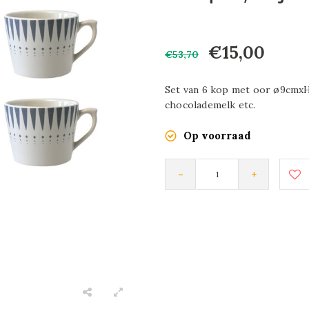
€15,00
€53,70
Set van 6 kop met oor ø9cmxH7
chocolademelk etc.
Op voorraad
-
+