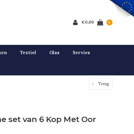
€0,00
0
ken
Textiel
Glas
Servies
Terug
e set van 6 Kop Met Oor