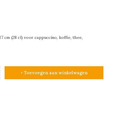
 cm (28 cl) voor cappuccino, koffie, thee,
+ Toevoegen aan winkelwagen