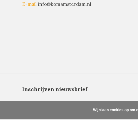
E-mail
info@komamsterdam.nl
Inschrijven nieuwsbrief
Wij slaan cookies op om o
© Copyright 2026 - Powered by
Lightspeed
- Theme By
DMWS
x