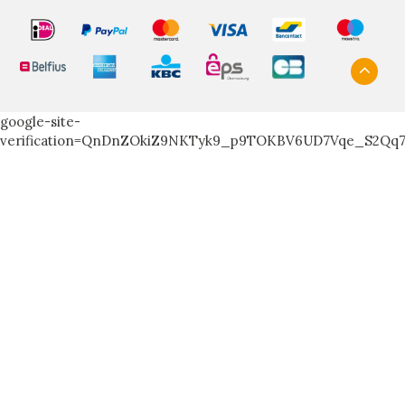
google-site-
verification=QnDnZOkiZ9NKTyk9_p9TOKBV6UD7Vqe_S2Qq