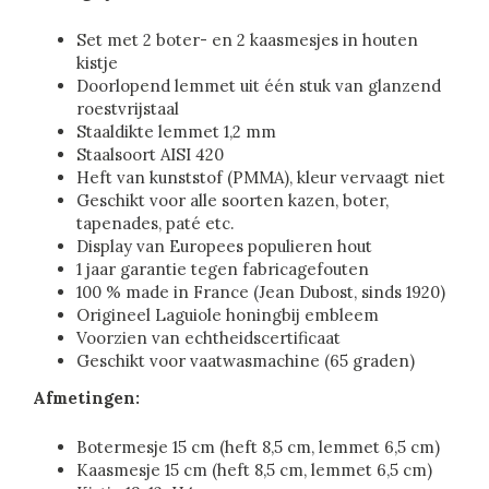
Set met 2 boter- en 2 kaasmesjes in houten
kistje
Doorlopend lemmet uit één stuk van glanzend
roestvrijstaal
Staaldikte lemmet 1,2 mm
Staalsoort AISI 420
Heft van kunststof (PMMA), kleur vervaagt niet
Geschikt voor alle soorten kazen, boter,
tapenades, paté etc.
Display van Europees populieren hout
1 jaar garantie tegen fabricagefouten
100 % made in France (Jean Dubost, sinds 1920)
Origineel Laguiole honingbij embleem
Voorzien van echtheidscertificaat
Geschikt voor vaatwasmachine (65 graden)
Afmetingen:
Botermesje 15 cm (heft 8,5 cm, lemmet 6,5 cm)
Kaasmesje 15 cm (heft 8,5 cm, lemmet 6,5 cm)