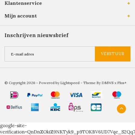
Klantenservice
Mijn account
Inschrijven nieuwsbrief
VERSTUUR
© Copyright 2026 - Powered by
Lightspeed
- Theme By
DMWS
x
Plus+
google-site-
verification=QnDnZOkiZ9NKTyk9_p9TOKBV6UD7Vqe_S2Qq