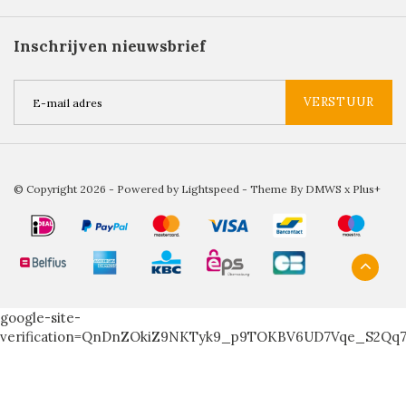
Inschrijven nieuwsbrief
VERSTUUR
© Copyright 2026 - Powered by
Lightspeed
- Theme By
DMWS
x
Plus+
google-site-
verification=QnDnZOkiZ9NKTyk9_p9TOKBV6UD7Vqe_S2Qq