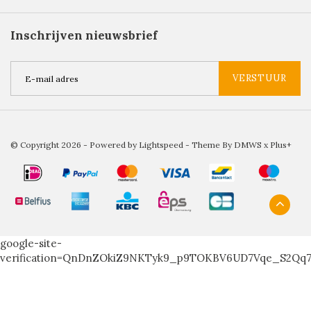
Inschrijven nieuwsbrief
VERSTUUR
© Copyright 2026 - Powered by
Lightspeed
- Theme By
DMWS
x
Plus+
google-site-
verification=QnDnZOkiZ9NKTyk9_p9TOKBV6UD7Vqe_S2Qq