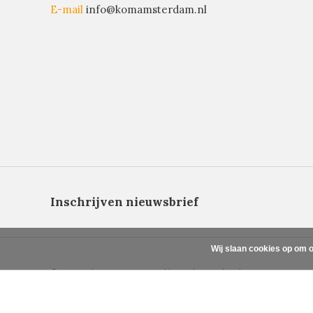
E-mail
info@komamsterdam.nl
Inschrijven nieuwsbrief
Wij slaan cookies op om o
© Copyright 2026 - Powered by
Lightspeed
- Theme By
DMWS
x