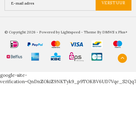
VERSTUUR
© Copyright 2026 - Powered by
Lightspeed
- Theme By
DMWS
x
Plus+
google-site-
verification=QnDnZOkiZ9NKTyk9_p9TOKBV6UD7Vqe_S2Qq