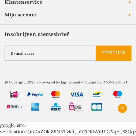
Klantenservice
Mijn account
Inschrijven nieuwsbrief
VERSTUUR
© Copyright 2026 - Powered by
Lightspeed
- Theme By
DMWS
x
Plus+
google-site-
verification=QnDnZOkiZ9NKTyk9_p9TOKBV6UD7Vqe_S2Qq