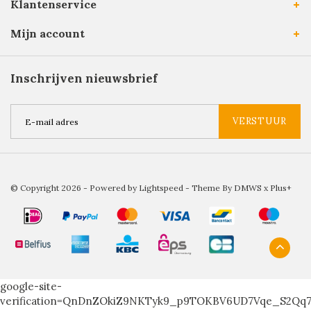
Klantenservice
Mijn account
Inschrijven nieuwsbrief
VERSTUUR
© Copyright 2026 - Powered by
Lightspeed
- Theme By
DMWS
x
Plus+
google-site-
verification=QnDnZOkiZ9NKTyk9_p9TOKBV6UD7Vqe_S2Qq