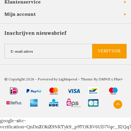
Klantenservice
Mijn account
Inschrijven nieuwsbrief
VERSTUUR
© Copyright 2026 - Powered by
Lightspeed
- Theme By
DMWS
x
Plus+
google-site-
verification=QnDnZOkiZ9NKTyk9_p9TOKBV6UD7Vqe_S2Qq