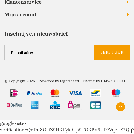
Klantenservice
Mijn account
Inschrijven nieuwsbrief
VERSTUUR
© Copyright 2026 - Powered by
Lightspeed
- Theme By
DMWS
x
Plus+
google-site-
verification=QnDnZOkiZ9NKTyk9_p9TOKBV6UD7Vqe_S2Qq