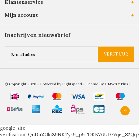
Klantenservice
Mijn account
Inschrijven nieuwsbrief
VERSTUUR
© Copyright 2026 - Powered by
Lightspeed
- Theme By
DMWS
x
Plus+
google-site-
verification=QnDnZOkiZ9NKTyk9_p9TOKBV6UD7Vqe_S2Qq