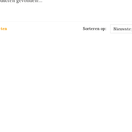
ducten gevonden!...
cten
Sorteren op:
Nieuwste