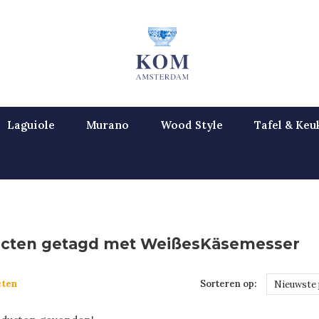
Laguiole
Murano
Wood Style
Tafel & Keu
cten getagd met WeißesKäsemesser
cten
Sorteren op:
Nieuwste