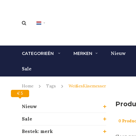
Nieuw
CATEGORIEËN
MERKEN
Sale
Home
Tags
WeißesKäsemesser
€ 0
€ 5
Produ
Nieuw
Sale
0 Produ
Bestek: merk