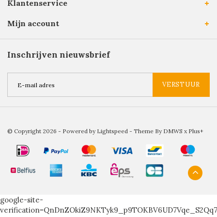
Klantenservice
Mijn account
Inschrijven nieuwsbrief
VERSTUUR
© Copyright 2026 - Powered by
Lightspeed
- Theme By
DMWS
x
Plus+
google-site-
verification=QnDnZOkiZ9NKTyk9_p9TOKBV6UD7Vqe_S2Qq